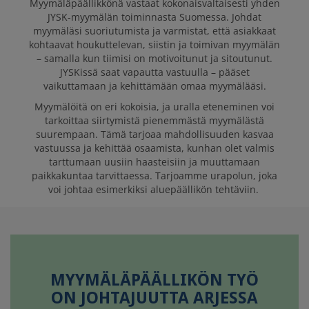
Myymäläpäällikkönä vastaat kokonaisvaltaisesti yhden
JYSK SUOMI ON
JYSK-myymälän toiminnasta Suomessa. Johdat
GREAT PLACE TO
myymäläsi suoriutumista ja varmistat, että asiakkaat
WORK
kohtaavat houkuttelevan, siistin ja toimivan myymälän
– samalla kun tiimisi on motivoitunut ja sitoutunut.
JYSKissä
saat vapautta vastuulla – pääset
vaikuttamaan ja kehittämään omaa myymälääsi.
AVOIMET TYÖPAIKAT
Myymälöitä on eri kokoisia, ja uralla eteneminen voi
tarkoittaa siirtymistä pienemmästä myymälästä
suurempaan. Tämä tarjoaa mahdollisuuden kasvaa
vastuussa ja kehittää osaamista, kunhan olet valmis
tarttumaan uusiin haasteisiin ja muuttamaan
paikkakuntaa tarvittaessa. Tarjoamme urapolun, joka
voi johtaa esimerkiksi aluepäällikön tehtäviin.
MYYMÄLÄPÄÄLLIKÖN TYÖ
ON JOHTAJUUTTA ARJESSA