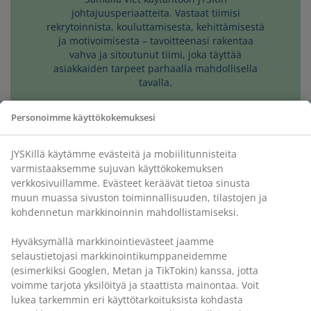
johtajuusperiaatteita. Vastaat tiimisi
rekrytoinnista, kouluttamisesta, kehittämisestä
ja motivoimisesta – tavoitteenasi rakentaa
vahva ja sitoutunut tiimi, joka täyttää
asiakkaiden tarpeet parhaalla mahdollisella
tavalla.
Personoimme käyttökokemuksesi
JYSKillä käytämme evästeitä ja mobiilitunnisteita
varmistaaksemme sujuvan käyttökokemuksen
MARIIN TEESIT
verkkosivuillamme. Evästeet keräävät tietoa sinusta
ESIHENKILÖTYÖSSÄ
muun muassa sivuston toiminnallisuuden, tilastojen ja
kohdennetun markkinoinnin mahdollistamiseksi.
Mariille esihenkilötyö tarkoittaa läsnäoloa
arjessa. Kun hän tekee työtä tiimin rinnalla,
Hyväksymällä markkinointievästeet jaamme
syntyy avoin ja tasavertainen ilmapiiri, jossa
selaustietojasi markkinointikumppaneidemme
jokaisen ääni kuuluu. Hänen roolinsa on ennen
(esimerkiksi Googlen, Metan ja TikTokin) kanssa, jotta
kaikkea valmentaa: tunnistaa vahvuuksia, antaa
voimme tarjota yksilöityä ja staattista mainontaa. Voit
tilaa onnistua ja rakentaa luottamusta.
lukea tarkemmin eri käyttötarkoituksista kohdasta
Palautteen, sparrauksen ja vastuun kautta