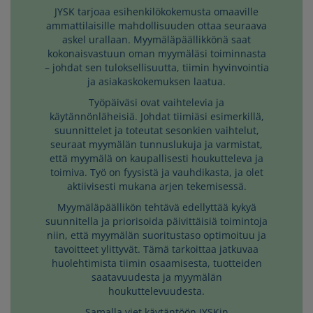
JYSK tarjoaa esihenkilökokemusta omaaville
ammattilaisille mahdollisuuden ottaa seuraava
askel urallaan. Myymäläpäällikkönä saat
kokonaisvastuun oman myymäläsi toiminnasta
– johdat sen tuloksellisuutta, tiimin hyvinvointia
ja asiakaskokemuksen laatua.
Työpäiväsi ovat vaihtelevia ja
käytännönläheisiä. Johdat tiimiäsi esimerkillä,
suunnittelet ja toteutat sesonkien vaihtelut,
seuraat myymälän tunnuslukuja ja varmistat,
että myymälä on kaupallisesti houkutteleva ja
toimiva. Työ on fyysistä ja vauhdikasta, ja olet
aktiivisesti mukana arjen tekemisessä.
Myymäläpäällikön tehtävä edellyttää kykyä
suunnitella ja priorisoida päivittäisiä toimintoja
niin, että myymälän suoritustaso optimoituu ja
tavoitteet ylittyvät. Tämä tarkoittaa jatkuvaa
huolehtimista tiimin osaamisesta, tuotteiden
saatavuudesta ja myymälän
houkuttelevuudesta.
Samalla viet käytäntöön JYSKin