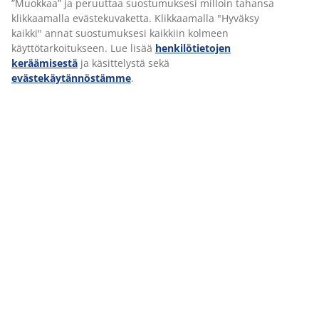
”Muokkaa” ja peruuttaa suostumuksesi milloin tahansa
Marii auttaa tiimiään kehittymään ja ottamaan
klikkaamalla evästekuvaketta. Klikkaamalla "Hyväksy
omistajuutta. Kun luottamus on vahvaa,
kaikki" annat suostumuksesi kaikkiin kolmeen
jokainen uskaltaa tehdä päätöksiä ja kasvaa
käyttötarkoitukseen. Lue lisää
henkilötietojen
omassa roolissaan.
keräämisestä
ja käsittelystä sekä
evästekäytännöstämme
.
MYYMÄLÄPÄÄLLIKKÖ