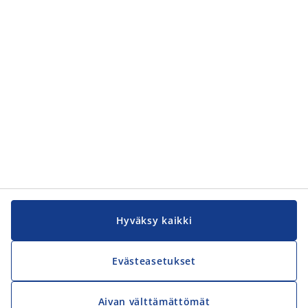
OTA YHTEYTTÄ
JYSK
Pakkalankuja 6
01510 Vantaa
asiakaspalvelu@jysk.com
TUTUSTU TARKEMMIN
Kesätyöpaikat
Oppisopimus
Työharjoittelija
Myyjä
Logistiikkavastaava
Apulaismyymäläpäällikkö
Myymäläpäällikkö-trainee
Myymäläpäällikkö
Aluepäällikkö
Retail Manager
Uratarinat
Hyväksy kaikki
MUUT SIVUSTOMME
Evästeasetukset
JYSK.com
Yleiset ehdot - Työnhakijat
Esteettömyys
Aivan välttämättömät