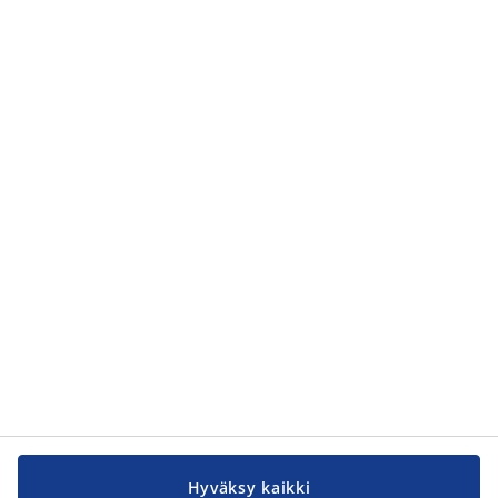
Facebook
Instagram
LinkedIn
YouTube
OTA YHTEYTTÄ
JYSK
Pakkalankuja 6
01510 Vantaa
asiakaspalvelu@jysk.com
TUTUSTU TARKEMMIN
Hyväksy kaikki