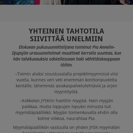
JYSK SUOMI ON
GREAT PLACE TO
WORK
YHTEINEN TAHTOTILA
SIIVITTÄÄ UNELMIIN
AVOIMET TYÖPAIKAT
Elokuvan pukusuunnittelijana toiminut Pia Annelin-
Djupsjön urasuunnitelmat muuttivat kerralla suuntaa, kun
hän talvikuvauksia odotellessaan haki vähittäiskauppaan
töihin.
–Toimin aluksi sisustusalalla projektimyynnissä viisi
vuotta, kunnes veri veti enemmän konttoripuolelta
kentälle, lähemmäs asiakaspalvelutehtäviä ja arjen
myyntityötä.
–Kokkolan JYSKiin haettiin myyjää. Hain myyjän
paikkaa, mutta loppujen lopuksi minusta tuli
myymäläpäällikkö. Myyjän toimenkuvalla ehdin olla
kolme viikkoa, naurahtaa Pia.
Myymäläpäällikön vastuulla on yhden JYSK-myymälän