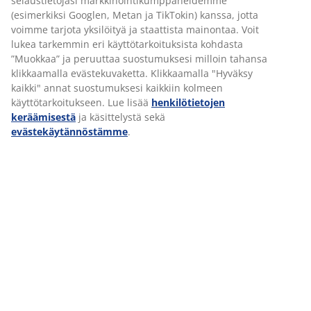
selaustietojasi markkinointikumppaneidemme
myymälän hyvää oloa johtuu siitä, että kaikki
(esimerkiksi Googlen, Metan ja TikTokin) kanssa, jotta
saavat tehdä kaikkea ja olla mukana kaikessa ja
voimme tarjota yksilöityä ja staattista mainontaa. Voit
kaikki ovat meille tärkeitä. Meille on viime
lukea tarkemmin eri käyttötarkoituksista kohdasta
aikoina tullut parikin työhakemusta, joissa
”Muokkaa” ja peruuttaa suostumuksesi milloin tahansa
haetaan töihin, koska "
huomaa, että meillä on
klikkaamalla evästekuvaketta. Klikkaamalla "Hyväksy
hauskaa ja hyvä työilmapiiri
". Meillä uskotaan
kaikki" annat suostumuksesi kaikkiin kolmeen
sanontaan "
Happy people sell more
.", sanoo Pia.
käyttötarkoitukseen. Lue lisää
henkilötietojen
– Uskon hyvän työilmapiirin vaikuttavan
keräämisestä
ja käsittelystä sekä
tehokkuuteen ja tuloksen tekemiseen, joten sitä
evästekäytännöstämme
.
on syytä pitää yllä.
Kokkolan JYSK
saa
asiakkailta kiitosta paitsi hyvästä
tunnelmastaan myös myymälän siisteydestä ja
ulkoasusta.
JYSK AWARDSEISTA
VUODEN 2022 MYYMÄLÄN