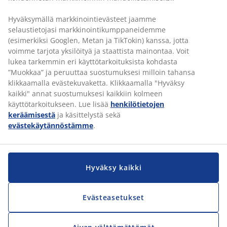
Hyväksymällä markkinointievästeet jaamme
selaustietojasi markkinointikumppaneidemme
(esimerkiksi Googlen, Metan ja TikTokin) kanssa, jotta
voimme tarjota yksilöityä ja staattista mainontaa. Voit
lukea tarkemmin eri käyttötarkoituksista kohdasta
”Muokkaa” ja peruuttaa suostumuksesi milloin tahansa
klikkaamalla evästekuvaketta. Klikkaamalla "Hyväksy
OTA YHTEYTTÄ
kaikki" annat suostumuksesi kaikkiin kolmeen
käyttötarkoitukseen. Lue lisää
henkilötietojen
JYSK
Pakkalankuja 6
keräämisestä
ja käsittelystä sekä
01510 Vantaa
evästekäytännöstämme
.
asiakaspalvelu@jysk.com
TUTUSTU TARKEMMIN
Learn more
Hyväksy kaikki
JYSK.com
Yleiset ehdot - Työnhakijat
Evästeasetukset
Esteettömyys