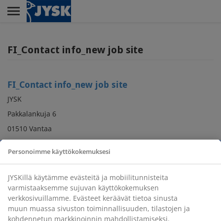
Skip
to
main
Menu
content
FI_Contact info_new job site
FI_Contact info_new job site
JYSK
Pakkalankuja 6
01510 Vantaa
asiakaspalvelu@jysk.com
Personoimme käyttökokemuksesi
JYSKillä käytämme evästeitä ja mobiilitunnisteita
varmistaaksemme sujuvan käyttökokemuksen
verkkosivuillamme. Evästeet keräävät tietoa sinusta
muun muassa sivuston toiminnallisuuden, tilastojen ja
kohdennetun markkinoinnin mahdollistamiseksi.