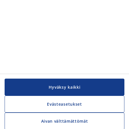
OTA YHTEYTTÄ
JYSK
Pakkalankuja 6
01510 Vantaa
asiakaspalvelu@jysk.com
TUTUSTU TARKEMMIN
Monimuotoisuus, oikeudenmukaisuus ja inkluusio
Leadership Academy
Hyväksy kaikki
MUUT SIVUSTOMME
Evästeasetukset
JYSK.com
Yleiset ehdot - Työnhakijat
Esteettömyys
Aivan välttämättömät