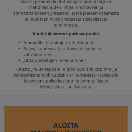
Lisäksi jokainen koulutusohjelmamme tarjoaa
mahdollisuuden liittyä innostavaan ja
ammattitaitoiseen yhteisöön, jossa jaetaan osaamista
ja nautitaan myös yhteisestä sosiaalisesta
toiminnasta.
Koulutuksiemme parhaat puolet
Ammatillisten taitojen kehittäminen
Tulevaisuudessa tarvittavan osaamisen
vahvistaminen
Johtajuustaitojen rakentaminen
Tutustu JYSKin tarjoamiin monipuolisiin oppimis- ja
kehittymismahdollisuuksiin eri tehtävissä – jokaiselle
löytyy oma polku kasvuun ja ammatilliseen
kehitykseen. Lue lisää alta.
ALOITA