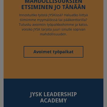
MAHDOLLISUUKSIEN
ETSIMINEN JO TÄNÄÄN
Innostuitko työstä JYSKissä? Haluatko liittyä
tiimiimme myymälöissä tai pääkonttorilla?
Tutustu avoimiin työpaikkoihimme ja katso,
voisiko JYSK tarjota juuri sinulle sopivan
mahdollisuuden.
Avoimet työpaikat
JYSK LEADERSHIP
ACADEMY