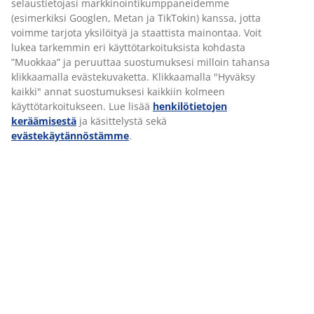
selaustietojasi markkinointikumppaneidemme
(esimerkiksi Googlen, Metan ja TikTokin) kanssa, jotta
KOULUTUSPROSESSI
voimme tarjota yksilöityä ja staattista mainontaa. Voit
lukea tarkemmin eri käyttötarkoituksista kohdasta
Jokainen JYSK Leadership Academy -
”Muokkaa” ja peruuttaa suostumuksesi milloin tahansa
koulutusohjelma on monipuolinen kokonaisuus
klikkaamalla evästekuvaketta. Klikkaamalla "Hyväksy
sisältäen
hyvän yhdistelmän teoreettisia
kaikki" annat suostumuksesi kaikkiin kolmeen
koulutusmoduuleja ja käytännön harjoituksia
.
käyttötarkoitukseen. Lue lisää
henkilötietojen
Koulutusprosessia tukevat kokeneet mentorit ja
keräämisestä
ja käsittelystä sekä
kouluttajat, ja he toimivat vahvana tukena
evästekäytännöstämme
.
osallistujien kehittymiselle ja ovat olennainen
osa koulutusohjelmiamme.
Ohjelma huipentuu siihen, että osallistujat
valmistelevat ja esittelevät oman Kick Out -
tapausesimerkkinsä osana viimeistä moduulia.
Viimeisen moduulin jälkeen juhlimme yhdessä
valmistuneita.
Koulutusohjelman päätyttyä sinun odotetaan
pysyvän aktiivisena ja ottavan vastuun omasta
kehityksestäsi. Yhteistyössä esihenkilösi kanssa
jatkat vahvuuksiesi hyödyntämistä ja
kehitysalueidesi parantamista.