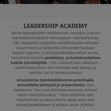
JYSK SUOMI ON
GREAT PLACE TO
WORK
LEADERSHIP ACADEMY
Meille työntekijöiden kehittyminen, koulutus ja kasvu
AVOIMET TYÖPAIKAT
ovat keskeisiä tekijöitä menestyksen rakentamisessa.
Siksi tarjoamme jokaiselle mahdollisuuden kehittää
osaamistaan ja hyödyntää omaa potentiaaliaan
laajojen oppimis- ja kehitysmahdollisuuksien avulla.
Tarjoamme kattavia
perehdytys- ja koulutusohjelmia
kaikille työntekijöille
– niin sisäisesti kuin ulkoisesti –
varmistaaksemme, että tiimimme ovat vahvoja ja
valmiita, nyt ja tulevaisuudessa.
Arvostamme työntekijöidemme potentiaalia,
ammatillista kehitystä ja uratavoitteita
. Siksi
lupaamme: "Kun tuot omistautuneisuutta, kohtaat
meillä mahdollisuuksia." Tämä tarkoittaa, että
kunnianhimo ja oikea asenne voivat avata ovia
menestyksekkääseen ja pitkään uraan JYSKissä.