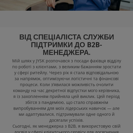
JYSK SUOMI ON
GREAT PLACE TO
WORK
ВІД СПЕЦІАЛІСТА СЛУЖБИ
Відкриті вакансії
ПІДТРИМКИ ДО B2B-
МЕНЕДЖЕРА.
Мій шлях у JYSK розпочався з посади фахівця відділу
по роботі з клієнтами, з великим бажанням зростати
у сфері ритейлу. Через рік я стала відповідальною
за напрямок, оптимізуючи логістичні та фінансові
процеси. Коли з’явилася можливість очолити
команду на час декретної відпустки мого керівника,
я із захопленням прийняла цей виклик. Цей період
збігся з пандемією, що стало справжнім
випробуванням для моїх лідерських навичок — але
ми адаптувалися, підтримували одне одного й
досягали успіхів.
Сьогодні, як менеджерка з B2B, я використовую свій
досвід у сфері клієнтського сервісу для досягнення