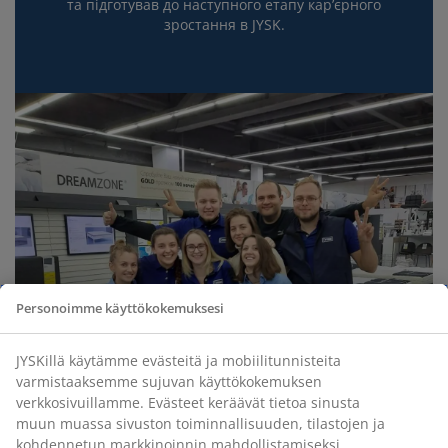
та підготував до наступного етапу кар’єрного
зростання в JYSK.
Personoimme käyttökokemuksesi
JYSKillä käytämme evästeitä ja mobiilitunnisteita
varmistaaksemme sujuvan käyttökokemuksen
verkkosivuillamme. Evästeet keräävät tietoa sinusta
muun muassa sivuston toiminnallisuuden, tilastojen ja
kohdennetun markkinoinnin mahdollistamiseksi.