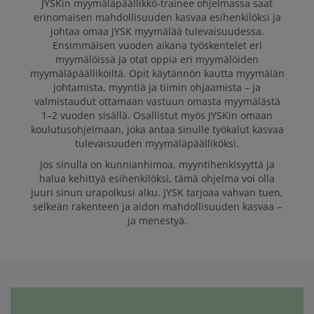
JYSKin myymäläpäällikkö-trainee ohjelmassa saat
JYSK SUOMI ON
erinomaisen mahdollisuuden kasvaa esihenkilöksi ja
GREAT PLACE TO
johtaa omaa JYSK myymälää tulevaisuudessa.
WORK
Ensimmäisen vuoden aikana työskentelet eri
myymälöissä ja otat oppia eri myymälöiden
myymäläpäälliköiltä. Opit käytännön kautta myymälän
johtamista, myyntiä ja tiimin ohjaamista – ja
valmistaudut ottamaan vastuun omasta myymälästä
AVOIMET TYÖPAIKAT
1–2 vuoden sisällä. Osallistut myös JYSKin omaan
koulutusohjelmaan, joka antaa sinulle työkalut kasvaa
tulevaisuuden myymäläpäälliköksi.
Jos sinulla on kunnianhimoa, myyntihenkisyyttä ja
halua kehittyä esihenkilöksi, tämä ohjelma voi olla
juuri sinun urapolkusi alku. JYSK tarjoaa vahvan tuen,
selkeän rakenteen ja aidon mahdollisuuden kasvaa –
ja menestyä.