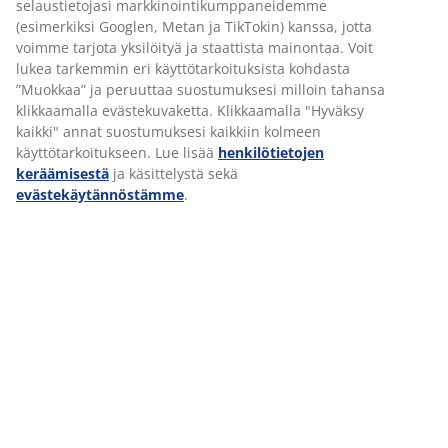
selaustietojasi markkinointikumppaneidemme
myymäläpäällikön työparina ja saat tueksesi
(esimerkiksi Googlen, Metan ja TikTokin) kanssa, jotta
mentorin sekä säännöllistä seurantaa
voimme tarjota yksilöityä ja staattista mainontaa. Voit
aluepäälliköltä. Työ on fyysistä ja vaihtelevaa –
lukea tarkemmin eri käyttötarkoituksista kohdasta
ja juuri siksi se tarjoaa loistavan pohjan kasvaa
tulevaisuuden myymäläpäälliköksi.
”Muokkaa” ja peruuttaa suostumuksesi milloin tahansa
klikkaamalla evästekuvaketta. Klikkaamalla "Hyväksy
Tässä roolissa menestyt, jos olet
kaikki" annat suostumuksesi kaikkiin kolmeen
kunnianhimoinen, myyntihenkinen ja valmis
käyttötarkoitukseen. Lue lisää
henkilötietojen
ottamaan vastuuta. Sinulla on halua kehittyä,
keräämisestä
ja käsittelystä sekä
kykyä palautua nopeasti ja joustavuutta
evästekäytännöstämme
.
työskennellä eri myymälöissä ja vuoroissa. Me
tarjoamme sinulle vahvan tuen, koulutuksen ja
mahdollisuuden rakentaa uraa – jopa
aluepäälliköksi asti. Kaikki on kiinni
asenteestasi, motivaatiosta ja näytöistäsi tässä
tehtävässä
KOULUTUSOHJELMA