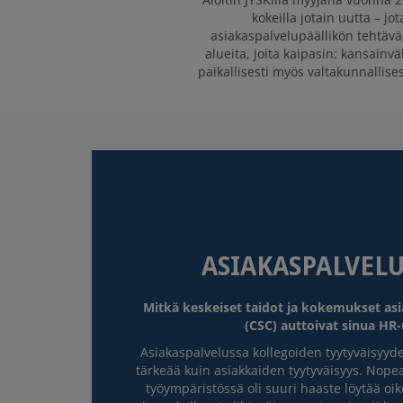
kokeilla jotain uutta – jo
asiakaspalvelupäällikön tehtävä
alueita, joita kaipasin: kansainvä
paikallisesti myös valtakunnallise
ASIAKASPALVEL
Mitkä keskeiset taidot ja kokemukset as
(CSC) auttoivat sinua HR-
Asiakaspalvelussa kollegoiden tyytyväisyy
tärkeää kuin asiakkaiden tyytyväisyys. Nope
työympäristössä oli suuri haaste löytää oik