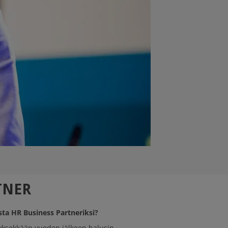
TNER
lista HR Business Partneriksi?
ksekkään vuoden jälkeen halusin