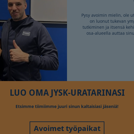
Pysy avoimin mielin, ole ut
on luonut tukevan ym
tutkiminen ja itsensä keh
osa-alueella auttaa sinu
LUO OMA JYSK-URATARINASI
Etsimme tiimiimme juuri sinun kaltaisiasi jäseniä!
Avoimet työpaikat