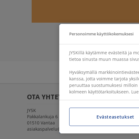
Personoimme käyttökokemuksesi
JYSKillä käytämme evästeitä ja m
tietoa sinusta muun muassa sivus
Hyväksymällä markkinointieväste
kanssa, jotta voimme tarjota yksil
peruuttaa suostumuksesi milloin 
kolmeen käyttötarkoitukseen. Lue
OTA YHTEYTTÄ
JYSK
Pakkalankuja 6
Evästeasetukset
01510 Vantaa
asiakaspalvelu@jysk.com