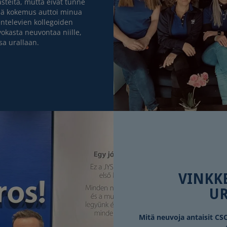
aasteita, mutta eivät tunne
mä kokemus auttoi minua
ntelevien kollegoiden
vokasta neuvontaa niille,
sa urallaan.
VINKK
UR
Mitä neuvoja antaisit CSC