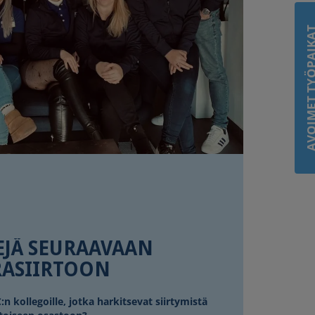
AVOIMET TYÖP
EJÄ SEURAAVAAN
ASIIRTOON
:n kollegoille, jotka harkitsevat siirtymistä