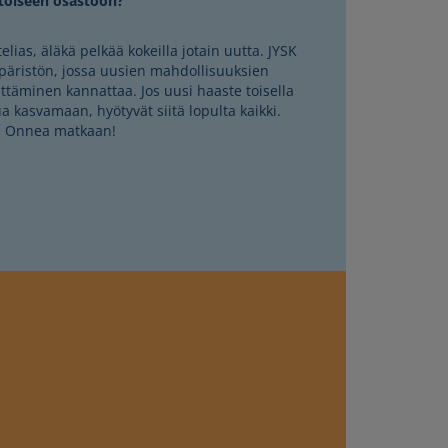
toiseen osastoon?
elias, äläkä pelkää kokeilla jotain uutta. JYSK
päristön, jossa uusien mahdollisuuksien
ittäminen kannattaa. Jos uusi haaste toisella
a kasvamaan, hyötyvät siitä lopulta kaikki.
Onnea matkaan!