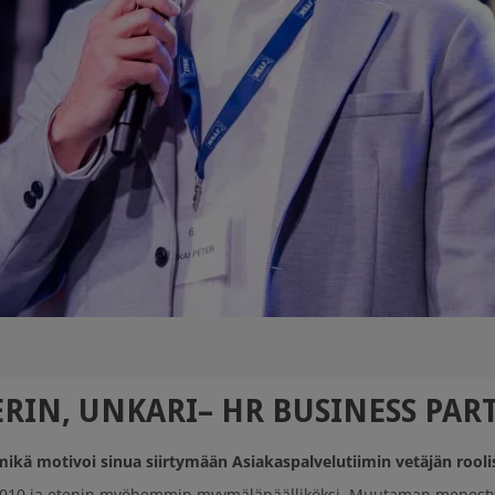
ERIN, UNKARI– HR BUSINESS PAR
a mikä motivoi sinua siirtymään Asiakaspalvelutiimin vetäjän roo
a 2010 ja etenin myöhemmin myymäläpäälliköksi. Muutaman menesty