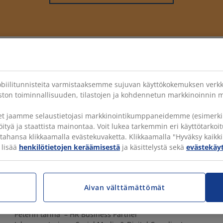
obiilitunnisteita varmistaaksemme sujuvan käyttökokemuksen verkk
Facebook
Instagram
LinkedIn
YouTube
ton toiminnallisuuden, tilastojen ja kohdennetun markkinoinnin m
et jaamme selaustietojasi markkinointikumppaneidemme (esimerkik
öityä ja staattista mainontaa. Voit lukea tarkemmin eri käyttötarko
tahansa klikkaamalla evästekuvaketta. Klikkaamalla "Hyväksy kaikki
 lisää
henkilötietojen keräämisestä
ja käsittelystä sekä
evästekä
TUTUSTU TARKEMMIN
MU
JYS
Biljanan tarina – Product Ownerina
Ylei
Aivan välttämättömät
Zoran tarina – B2B-myyntikonsultti
Est
Від спеціаліста служби підтримки до B2B-менеджера.
Peterin tarina – HR Business Partner