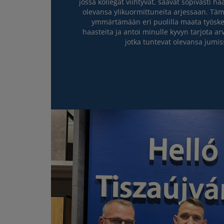
jossa kollegat viihtyvät, saavat sopivasti h
olevansa ylikuormittuneita arjessaan. Tä
ymmärtämään eri puolilla maata työske
haasteita ja antoi minulle kyvyn tarjota ar
jotka tuntevat olevansa jumis