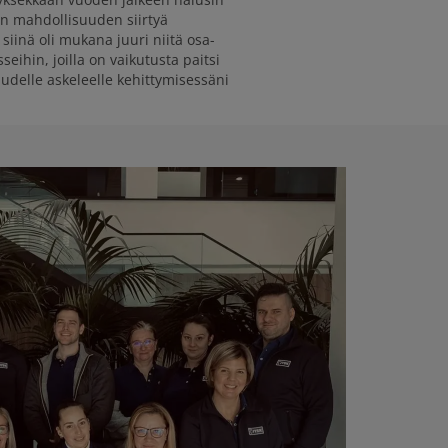
sain mahdollisuuden siirtyä
iinä oli mukana juuri niitä osa-
seihin, joilla on vaikutusta paitsi
uudelle askeleelle kehittymisessäni