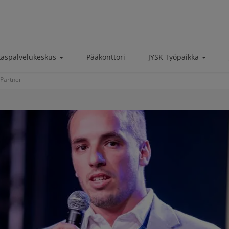
kaspalvelukeskus
Pääkonttori
JYSK Työpaikka
 Partner