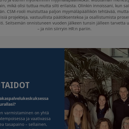
tain, mikä olisi tuttua mutta silti erilaista. Olinkin innoissani, kun 
än. CSM-rooli muistuttaa paljon myymäläpäällikön tehtävää, mutta s
lisiä projekteja, vastuullista päätöksentekoa ja osallistumista proses
sti. Seitsemän onnistuneen vuoden jälkeen tunsin jälleen tarvetta 
– ja niin siirryin HR:n pariin.
UTAIDOT
iakaspalvelukeskuksessa
urallasi?
den varmistaminen on yhtä
atempoisessa ja vaativassa
ea tasapaino – sellainen,