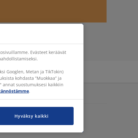
osivuillamme. Evästeet keräävät
ahdollistamiseksi.
si Googlen, Metan ja TikTokin)
ituksista kohdasta ”Muokkaa” ja
" annat suostumuksesi kaikkiin
ytännöstämme
.
UT SIVUSTOMME
K.com
set ehdot - Työnhakijat
Hyväksy kaikki
eettömyys