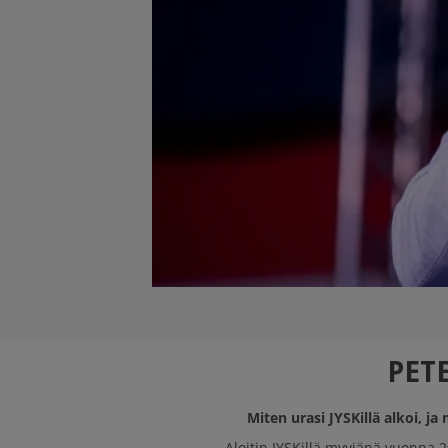
PET
Miten urasi JYSKillä alkoi, j
Aloitin JYSKillä myyjänä vuonn